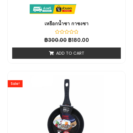
เหยือกน้ำชา กาชงชา
฿
Rated
฿
300.00
180.00
0
out
of
ADD TO CART
5
Sale!