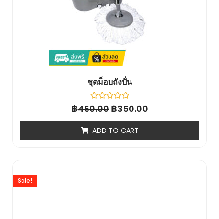
ชุดม็อบถังปั่น
฿
Rated
฿
450.00
350.00
0
out
of
ADD TO CART
5
Sale!