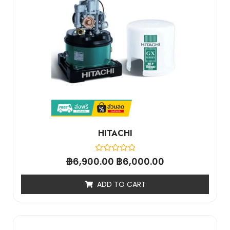
HITACHI
฿
Rated
฿
6,900.00
6,000.00
0
out
of
ADD TO CART
5