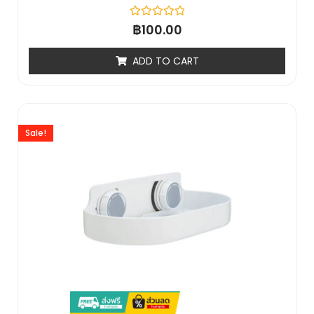
Rated
฿
100.00
0
out
of
ADD TO CART
5
Sale!