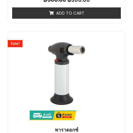
0
out
of
ADD TO CART
5
Sale!
พาราดอกซ์