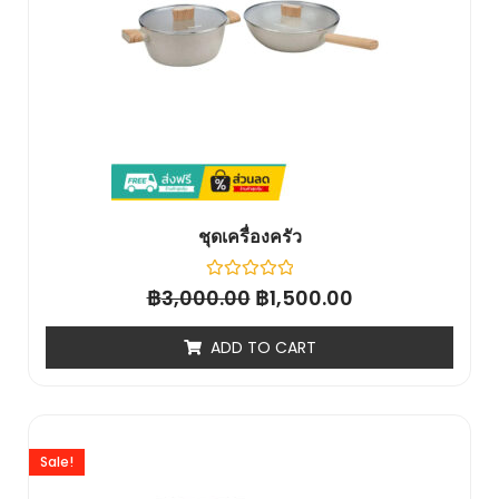
ชุดเครื่องครัว
฿
Rated
฿
3,000.00
1,500.00
0
out
of
ADD TO CART
5
Sale!