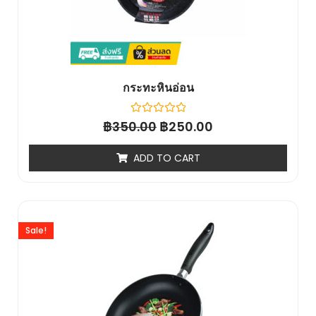
กระทะหินอ่อน
฿
Rated
฿
350.00
250.00
0
out
of
ADD TO CART
5
Sale!