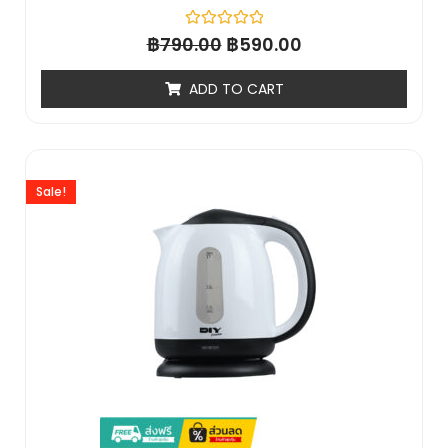
฿
Rated
฿
790.00
590.00
0
out
of
ADD TO CART
5
Sale!