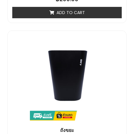
0
out
of
ADD TO CART
5
ถังขยะ