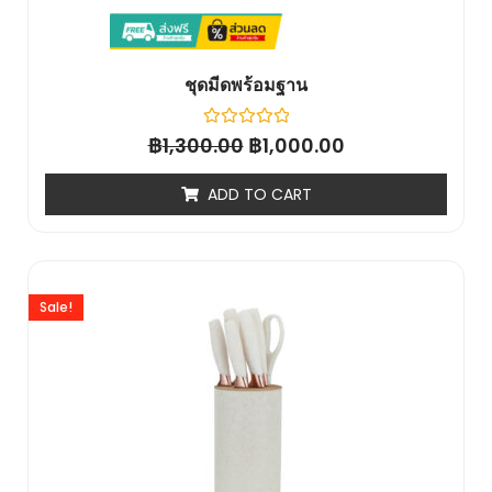
ชุดมีดพร้อมฐาน
฿
Rated
฿
1,300.00
1,000.00
0
out
of
ADD TO CART
5
Sale!