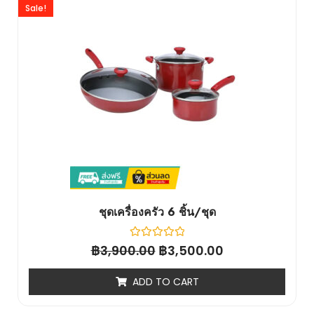
Sale!
ชุดเครื่องครัว 6 ชิ้น/ชุด
฿
Rated
฿
3,900.00
3,500.00
0
out
of
ADD TO CART
5