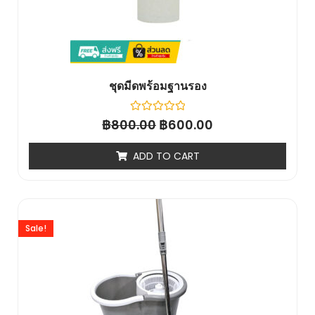
ชุดมีดพร้อมฐานรอง
฿
Rated
฿
800.00
600.00
0
out
of
ADD TO CART
5
Sale!