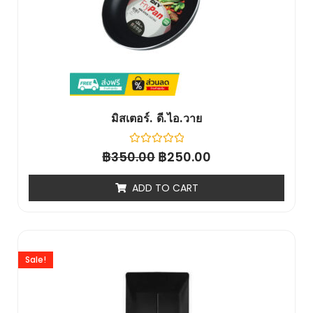
มิสเตอร์. ดี.ไอ.วาย
฿
Rated
฿
350.00
250.00
0
out
of
ADD TO CART
5
Sale!