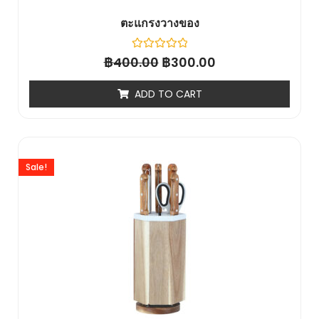
ตะแกรงวางของ
฿
Rated
฿
400.00
300.00
0
out
of
ADD TO CART
5
Sale!