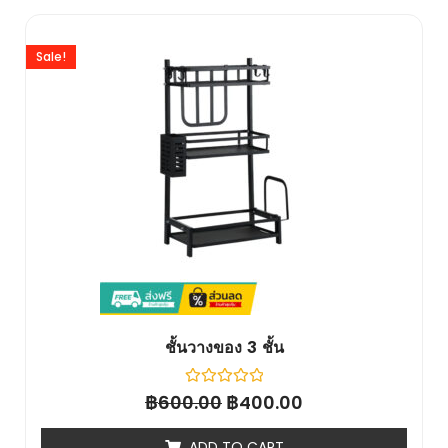
Sale!
ชั้นวางของ 3 ชั้น
฿
Rated
฿
600.00
400.00
0
out
of
ADD TO CART