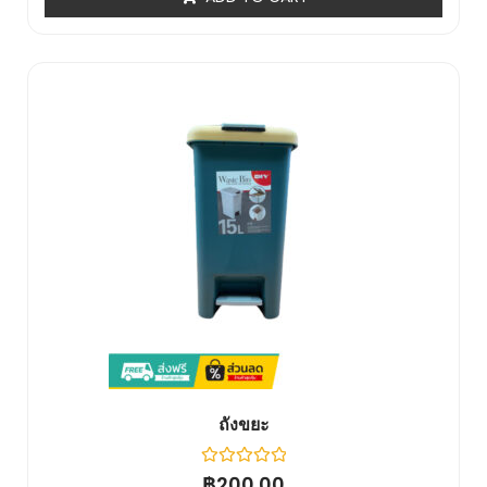
5
ถังขยะ
Rated
฿
200.00