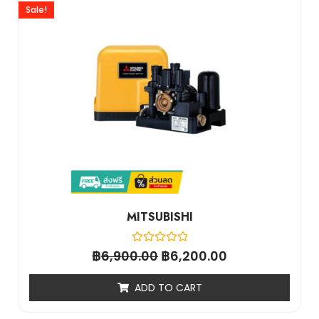
Sale!
MITSUBISHI
฿
Rated
฿
6,900.00
6,200.00
0
out
of
ADD TO CART
5