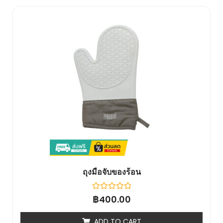
ถุงมือจับของร้อน
Rated
฿
400.00
0
out
of
ADD TO CART