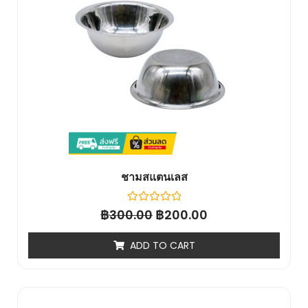
ชามสแตนเลส
฿
Rated
฿
300.00
200.00
0
out
of
ADD TO CART
5