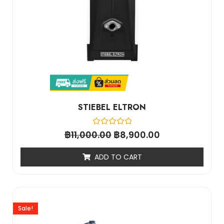
STIEBEL ELTRON
฿
Rated
฿
11,000.00
8,900.00
0
out
of
ADD TO CART
5
Sale!