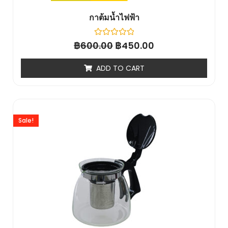
กาต้มน้ำไฟฟ้า
฿
Rated
฿
600.00
450.00
0
out
of
ADD TO CART
5
Sale!