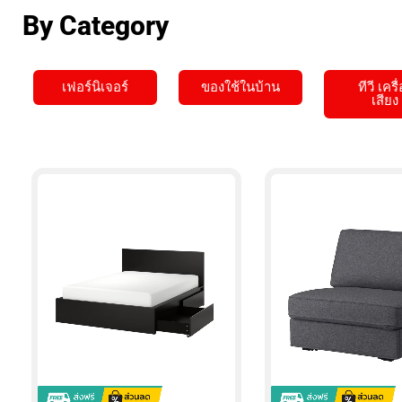
.00
2,190.00
30,000.00
By Category
฿
฿
0.00
1,800.00
25,500.00
เฟอร์นิเจอร์
ของใช้ในบ้าน
ทีวี เครื
เสียง