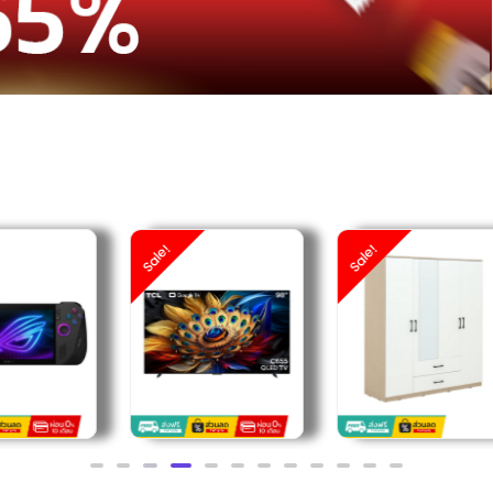
Sale!
Sale!
S
฿
฿