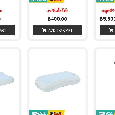
๊ะ
แจกันตั้งโต๊ะ
สตูลพีวี
฿
฿
0
400.00
5,60
ART
ADD TO CART