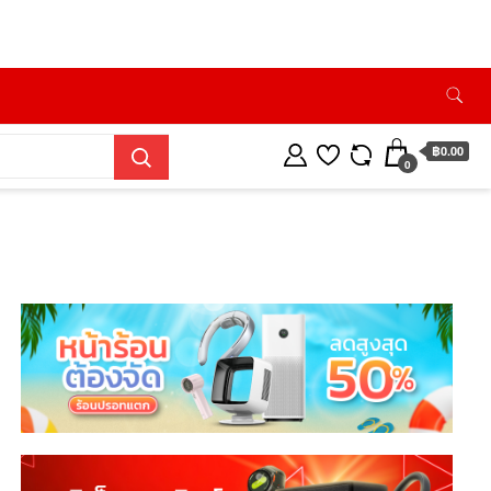
฿0.00
0