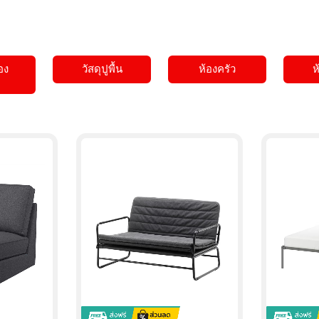
150,000.00
8,990.00
฿
฿
127,500.00
5,790.00
่อง
วัสดุปูพื้น
ห้องครัว
ห