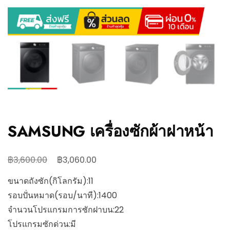
SAMSUNG เครื่องซักผ้าฝาหน้า
฿
฿
3,600.00
3,060.00
ขนาดถังซัก(กิโลกรัม):11
รอบปั่นหมาด(รอบ/นาที):1400
จำนวนโปรแกรมการซักฝาบน:22
โปรแกรมซักด่วน:มี